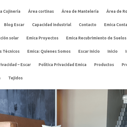
a Cojinería
Área cortinas
Área de Mantelería
Área de R
Blog Escar
Capacidad industrial
Contacto
Emica Cont
ción solar
Emica Proyectos
Emica Recubrimiento de Suelos
s Técnicos
Emica: Quienes Somos
Escar Inicio
Inicio
rivacidad – Escar
Política Privacidad Emica
Productos
Pr
a
Tejidos