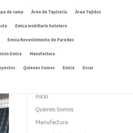
opa de cama
Área de Tapicería
Área Tejidos
acto
Emica mobiliario hotelero
Emica Revestimiento de Paredes
Inicio Emica
Manufactura
oyectos
Quienes Somos
Emica
Escar
MENU
Inicio
Quienes Somos
Manufactura