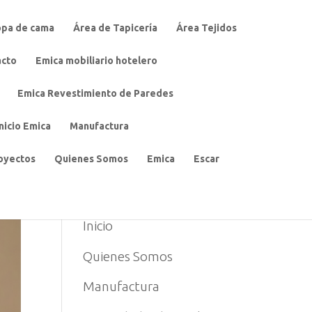
opa de cama
Área de Tapicería
Área Tejidos
acto
Emica mobiliario hotelero
Emica Revestimiento de Paredes
Inicio Emica
Manufactura
oyectos
Quienes Somos
Emica
Escar
MENU
Inicio
Quienes Somos
Manufactura