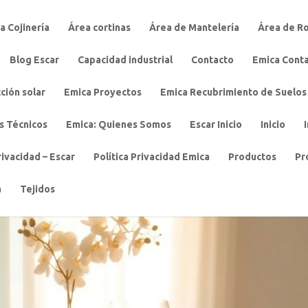
a Cojinería
Área cortinas
Área de Mantelería
Área de R
Blog Escar
Capacidad industrial
Contacto
Emica Cont
ción solar
Emica Proyectos
Emica Recubrimiento de Suelos
s Técnicos
Emica: Quienes Somos
Escar Inicio
Inicio
rivacidad – Escar
Política Privacidad Emica
Productos
Pr
a
Tejidos